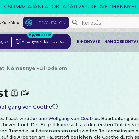
CSOMAGAJÁNLATOK- AKÁR 25% KEDVEZMÉNNYEL!
K
Kiadóknak
HŰSÉGJUTALOM
Egyedülálló!
ágok
E-könyvek dedikálással
E-KÖNYVEK
HANGOSKÖNYVE
t: Német nyelvű irodalom
st
olfgang von Goethe
es Faust wird
Johann Wolfgang von Goethe
s Bearbeitung des
s bezeichnet. Der Begriff kann sich auf den ersten Teil der v
nen Tragödie, auf deren ersten und zweiten Teil gemeinsam o
auf die Arbeiten am Fauststoff beziehen, die Goethe durch s