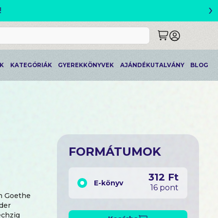
›
!
K
KATEGÓRIÁK
GYEREKKÖNYVEK
AJÁNDÉKUTALVÁNY
BLOG
FORMÁTUMOK
312 Ft
E-könyv
16 pont
on Goethe
der
echzig