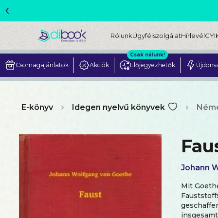
‹
Rólunk
Ügyfélszolgálat
Hírlevél
GYI
Csak nálunk!
Csomagajánlatok
Akciók
Előjegyezhetők
Újdons
E-könyv
Idegen nyelvű könyvek
Néme
Fau
Johann W
Mit Goeth
Fauststoff
geschaffe
insgesamt 