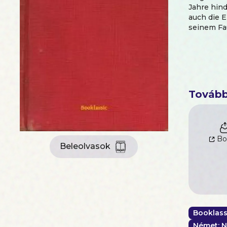
Jahre hin
auch die 
seinem Fa
Tovább
Bo
Beleolvasok
Booklass
Német: N