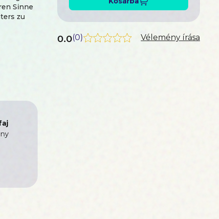
Kosárba
ren Sinne
ters zu
0.0
(
0
)
Vélemény írása
aj
ny