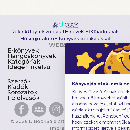
Rólunk
Ügyfélszolgálat
Hírlevél
GYIK
Kiadóknak
Hűségjutalom
E-könyvek dedikálással
WEBSHOP
E-könyvek
Csomagajánlatok
Hangoskönyvek
Akciósak
Kategóriák
Előjegyezhetők
Idegen nyelvű
Újdonságok
Szerzők
Gyerekkönyvek
Könyvajánlatok, amik n
Kiadók
Heti toplista
Sorozatok
Ajándékutalvány
Kedves Olvasó! Annak érdek
Felolvasók
Blog
hozzád illő könyveket ajánlha
élmény növelése, statisztika
ajánlatok megjelenítése céljá
használunk. A „Rendben” go
© 2026 DiBookSale Zrt. Minden jog fenntartva.
hogy ezeket elmenthetjük 
Impresszum
információért, illetve a beál