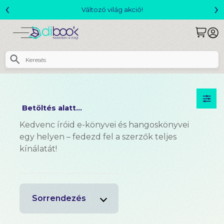
‹
›
Változó világ akció!
Betöltés alatt...
Kedvenc íróid e-könyvei és hangoskönyvei
egy helyen – fedezd fel a szerzők teljes
kínálatát!
Sorrendezés