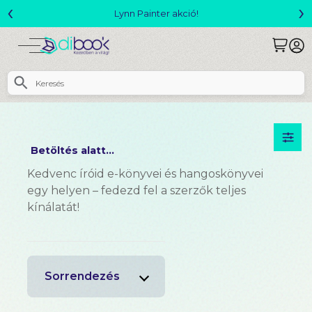
‹
›
Lynn Painter akció!
Betöltés alatt...
Kedvenc íróid e-könyvei és hangoskönyvei
egy helyen – fedezd fel a szerzők teljes
kínálatát!
Sorrendezés