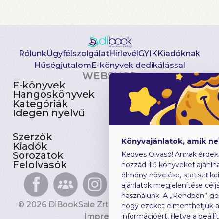
Rólunk
Ügyfélszolgálat
Hírlevél
GYIK
Kiadóknak
Hűségjutalom
E-könyvek dedikálással
WEBSHOP
E-könyvek
Csomagajánlatok
Hangoskönyvek
Akciósak
Kategóriák
Előjegyezhetők
Idegen nyelvű
Újdonságok
Szerzők
Gyerekkönyvek
Könyvajánlatok, amik n
Kiadók
Heti toplista
Sorozatok
Ajándékutalvány
Kedves Olvasó! Annak érdek
Felolvasók
Blog
hozzád illő könyveket ajánlha
élmény növelése, statisztika
ajánlatok megjelenítése céljá
használunk. A „Rendben” go
© 2026 DiBookSale Zrt. Minden jog fenntartva.
hogy ezeket elmenthetjük 
Impresszum
információért, illetve a beál