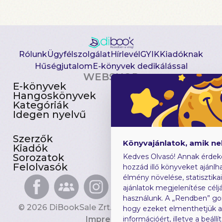
Rólunk
Ügyfélszolgálat
Hírlevél
GYIK
Kiadóknak
Hűségjutalom
E-könyvek dedikálással
WEBSHOP
E-könyvek
Csomagajánlatok
Hangoskönyvek
Akciósak
Kategóriák
Előjegyezhetők
Idegen nyelvű
Újdonságok
Szerzők
Gyerekkönyvek
Könyvajánlatok, amik n
Kiadók
Heti toplista
Sorozatok
Ajándékutalvány
Kedves Olvasó! Annak érdek
Felolvasók
Blog
hozzád illő könyveket ajánlha
élmény növelése, statisztika
ajánlatok megjelenítése céljá
használunk. A „Rendben” go
© 2026 DiBookSale Zrt. Minden jog fenntartva.
hogy ezeket elmenthetjük 
Impresszum
információért, illetve a beál