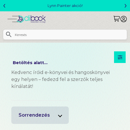
‹
›
Lynn Painter akció!
Betöltés alatt...
Kedvenc íróid e-könyvei és hangoskönyvei
egy helyen – fedezd fel a szerzők teljes
kínálatát!
Sorrendezés