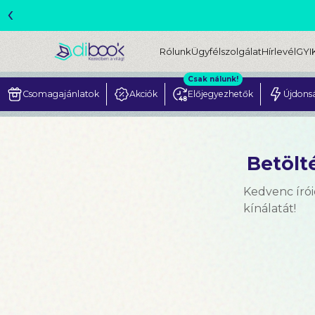
‹
ME
Rólunk
Ügyfélszolgálat
Hírlevél
GYI
Csak nálunk!
Csomagajánlatok
Akciók
Előjegyezhetők
Újdons
Betölté
Kedvenc írói
kínálatát!