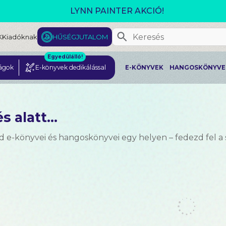
GJELENT! L. J. SHEN: LEGVADABB ÁLMAIMBAN SZER
K
Kiadóknak
HŰSÉGJUTALOM
Egyedülálló!
ágok
E-könyvek dedikálással
E-KÖNYVEK
HANGOSKÖNYVE
s alatt...
d e-könyvei és hangoskönyvei egy helyen – fedezd fel a 