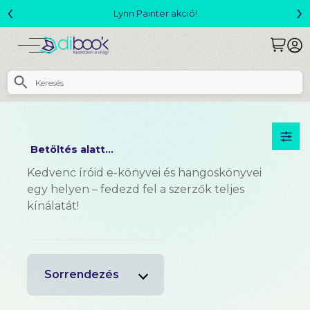
‹
›
Lynn Painter akció!
Betöltés alatt...
Kedvenc íróid e-könyvei és hangoskönyvei
egy helyen – fedezd fel a szerzők teljes
kínálatát!
Sorrendezés