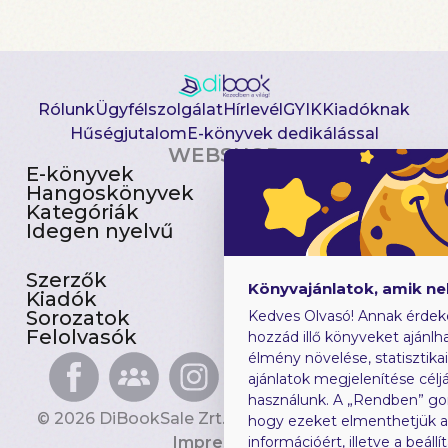
Rólunk
Ügyfélszolgálat
Hírlevél
GYIK
Kiadóknak
Hűségjutalom
E-könyvek dedikálással
WEBSHOP
E-könyvek
Csomagajánlatok
Hangoskönyvek
Akciósak
Kategóriák
Előjegyezhetők
Idegen nyelvű
Újdonságok
Szerzők
Gyerekkönyvek
Könyvajánlatok, amik n
Kiadók
Heti toplista
Sorozatok
Ajándékutalvány
Kedves Olvasó! Annak érdek
Felolvasók
Blog
hozzád illő könyveket ajánlha
élmény növelése, statisztika
ajánlatok megjelenítése céljá
használunk. A „Rendben” go
© 2026 DiBookSale Zrt. Minden jog fenntartva.
hogy ezeket elmenthetjük 
Impresszum
információért, illetve a beál