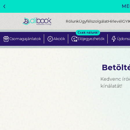
‹
Rólunk
Ügyfélszolgálat
Hírlevél
GYI
Csak nálunk!
Csomagajánlatok
Akciók
Előjegyezhetők
Újdons
Betölté
Kedvenc írói
kínálatát!