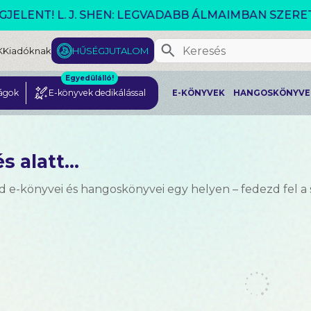
VÁLTOZÓ VILÁG AKCIÓ!
K
Kiadóknak
HŰSÉGJUTALOM
Egyedülálló!
ágok
E-könyvek dedikálással
E-KÖNYVEK
HANGOSKÖNYVE
s alatt...
d e-könyvei és hangoskönyvei egy helyen – fedezd fel a 