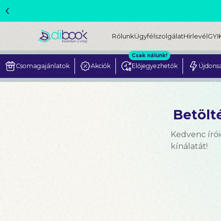
‹
ME
Rólunk
Ügyfélszolgálat
Hírlevél
GYI
Csak nálunk!
Csomagajánlatok
Akciók
Előjegyezhetők
Újdons
Betölté
Kedvenc írói
kínálatát!