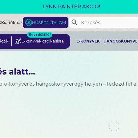
GJELENT! L. J. SHEN: LEGVADABB ÁLMAIMBAN SZER
K
Kiadóknak
HŰSÉGJUTALOM
Egyedülálló!
ágok
E-könyvek dedikálással
E-KÖNYVEK
HANGOSKÖNYVE
s alatt...
d e-könyvei és hangoskönyvei egy helyen – fedezd fel a 