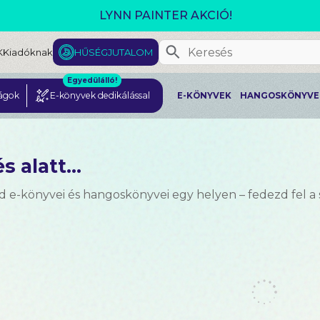
GJELENT! L. J. SHEN: LEGVADABB ÁLMAIMBAN SZER
K
Kiadóknak
HŰSÉGJUTALOM
Egyedülálló!
ágok
E-könyvek dedikálással
E-KÖNYVEK
HANGOSKÖNYVE
s alatt...
d e-könyvei és hangoskönyvei egy helyen – fedezd fel a 