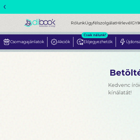
‹
ME
Rólunk
Ügyfélszolgálat
Hírlevél
GYI
Csak nálunk!
Csomagajánlatok
Akciók
Előjegyezhetők
Újdons
Betölté
Kedvenc írói
kínálatát!