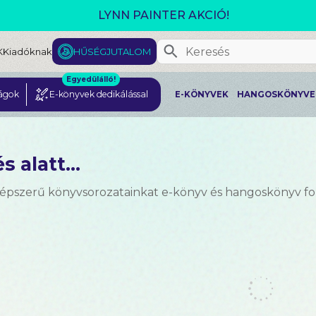
GJELENT! L. J. SHEN: LEGVADABB ÁLMAIMBAN SZER
K
Kiadóknak
HŰSÉGJUTALOM
Egyedülálló!
ágok
E-könyvek dedikálással
E-KÖNYVEK
HANGOSKÖNYVE
s alatt...
népszerű könyvsorozatainkat e-könyv és hangoskönyv 