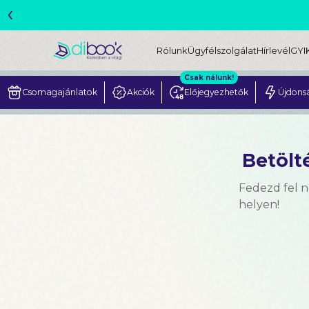
‹
ME
Rólunk
Ügyfélszolgálat
Hírlevél
GYI
Csak nálunk!
Csomagajánlatok
Akciók
Előjegyezhetők
Újdons
Betölté
Fedezd fel 
helyen!