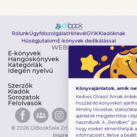
Rólunk
Ügyfélszolgálat
Hírlevél
GYIK
Kiadóknak
Hűségjutalom
E-könyvek dedikálással
WEBSHOP
E-könyvek
Csomagajánlatok
Hangoskönyvek
Akciósak
Kategóriák
Előjegyezhetők
Idegen nyelvű
Újdonságok
Szerzők
Gyerekkönyvek
Könyvajánlatok, amik n
Kiadók
Heti toplista
Sorozatok
Ajándékutalvány
Kedves Olvasó! Annak érdek
Felolvasók
Blog
hozzád illő könyveket ajánlha
élmény növelése, statisztika
ajánlatok megjelenítése céljá
használunk. A „Rendben” go
© 2026 DiBookSale Zrt. Minden jog fenntartva.
hogy ezeket elmenthetjük 
Impresszum
információért, illetve a beál