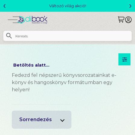
‹
›
Változó világ akció!
Betöltés alatt...
Fedezd fel népszerű könyvsorozatainkat e-
könyv és hangoskönyv formátumban egy
helyen!
Sorrendezés