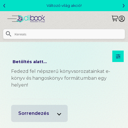
‹
›
Csomagajánlatok- Akár 25% kedvezménnyel!
Betöltés alatt...
Fedezd fel népszerű könyvsorozatainkat e-
könyv és hangoskönyv formátumban egy
helyen!
Sorrendezés