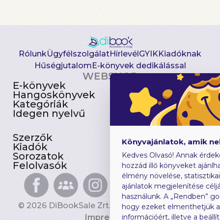
Rólunk
Ügyfélszolgálat
Hírlevél
GYIK
Kiadóknak
Hűségjutalom
E-könyvek dedikálással
WEBSHOP
E-könyvek
Csomagajánlatok
Hangoskönyvek
Akciósak
Kategóriák
Előjegyezhetők
Idegen nyelvű
Újdonságok
Szerzők
Gyerekkönyvek
Könyvajánlatok, amik n
Kiadók
Heti toplista
Sorozatok
Ajándékutalvány
Kedves Olvasó! Annak érdek
Felolvasók
Blog
hozzád illő könyveket ajánlha
élmény növelése, statisztika
ajánlatok megjelenítése céljá
használunk. A „Rendben” go
© 2026 DiBookSale Zrt. Minden jog fenntartva.
hogy ezeket elmenthetjük 
Impresszum
információért, illetve a beál