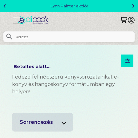
‹
›
Lynn Painter akció!
Betöltés alatt...
Fedezd fel népszerű könyvsorozatainkat e-
könyv és hangoskönyv formátumban egy
helyen!
Sorrendezés