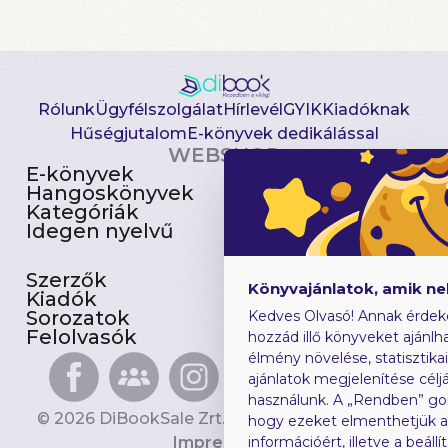
Rólunk
Ügyfélszolgálat
Hírlevél
GYIK
Kiadóknak
Hűségjutalom
E-könyvek dedikálással
WEBSHOP
E-könyvek
Csomagajánlatok
Hangoskönyvek
Akciósak
Kategóriák
Előjegyezhetők
Idegen nyelvű
Újdonságok
Szerzők
Gyerekkönyvek
Könyvajánlatok, amik n
Kiadók
Heti toplista
Sorozatok
Ajándékutalvány
Kedves Olvasó! Annak érdek
Felolvasók
Blog
hozzád illő könyveket ajánlha
élmény növelése, statisztika
ajánlatok megjelenítése céljá
használunk. A „Rendben” go
© 2026 DiBookSale Zrt. Minden jog fenntartva.
hogy ezeket elmenthetjük 
Impresszum
információért, illetve a beál