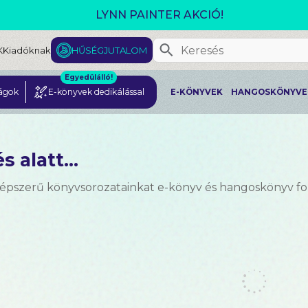
GJELENT! L. J. SHEN: LEGVADABB ÁLMAIMBAN SZER
K
Kiadóknak
HŰSÉGJUTALOM
Egyedülálló!
ágok
E-könyvek dedikálással
E-KÖNYVEK
HANGOSKÖNYVE
s alatt...
népszerű könyvsorozatainkat e-könyv és hangoskönyv 