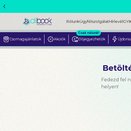
‹
ME
Rólunk
Ügyfélszolgálat
Hírlevél
GYI
Csak nálunk!
Csomagajánlatok
Akciók
Előjegyezhetők
Újdons
Betölté
Fedezd fel 
helyen!