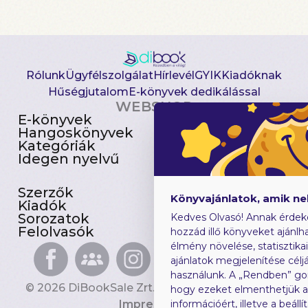
Rólunk
Ügyfélszolgálat
Hírlevél
GYIK
Kiadóknak
Hűségjutalom
E-könyvek dedikálással
WEBSHOP
E-könyvek
Csomagajánlatok
Hangoskönyvek
Akciósak
Kategóriák
Előjegyezhetők
Idegen nyelvű
Újdonságok
Szerzők
Gyerekkönyvek
Könyvajánlatok, amik n
Kiadók
Heti toplista
Sorozatok
Ajándékutalvány
Kedves Olvasó! Annak érdek
Felolvasók
Blog
hozzád illő könyveket ajánlha
élmény növelése, statisztika
ajánlatok megjelenítése céljá
használunk. A „Rendben” go
© 2026 DiBookSale Zrt. Minden jog fenntartva.
hogy ezeket elmenthetjük 
Impresszum
információért, illetve a beál