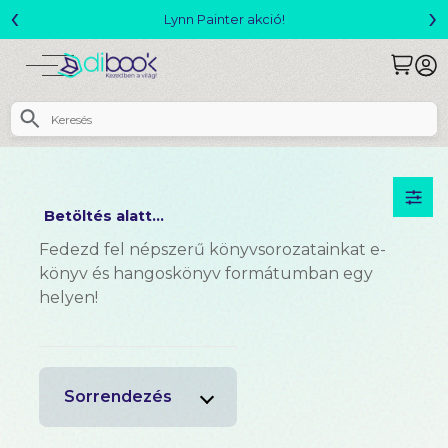
‹
›
Megjelent! L. J. Shen: Legvadabb álmaimban szeretlek
Betöltés alatt...
Fedezd fel népszerű könyvsorozatainkat e-
könyv és hangoskönyv formátumban egy
helyen!
Sorrendezés