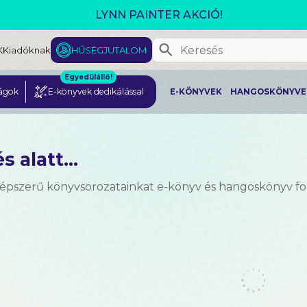
GJELENT! L. J. SHEN: LEGVADABB ÁLMAIMBAN SZER
K
Kiadóknak
HŰSÉGJUTALOM
Egyedülálló!
ágok
E-könyvek dedikálással
E-KÖNYVEK
HANGOSKÖNYVE
s alatt...
népszerű könyvsorozatainkat e-könyv és hangoskönyv 