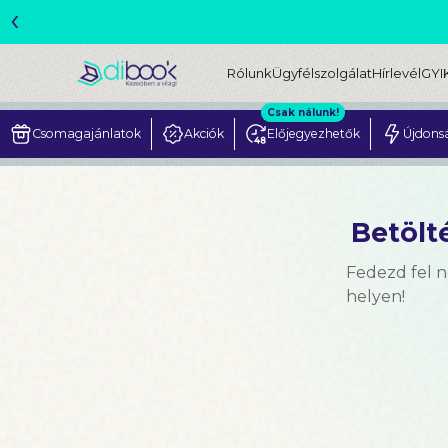
‹
ME
Rólunk
Ügyfélszolgálat
Hírlevél
GYI
Csak nálunk!
Csomagajánlatok
Akciók
Előjegyezhetők
Újdons
Betölté
Fedezd fel 
helyen!