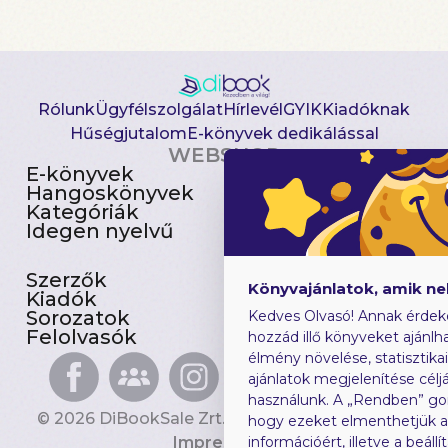
Rólunk
Ügyfélszolgálat
Hírlevél
GYIK
Kiadóknak
Hűségjutalom
E-könyvek dedikálással
WEBSHOP
E-könyvek
Csomagajánlatok
Hangoskönyvek
Akciósak
Kategóriák
Előjegyezhetők
Idegen nyelvű
Újdonságok
Szerzők
Gyerekkönyvek
Könyvajánlatok, amik n
Kiadók
Heti toplista
Sorozatok
Ajándékutalvány
Kedves Olvasó! Annak érdek
Felolvasók
Blog
hozzád illő könyveket ajánlha
élmény növelése, statisztika
ajánlatok megjelenítése céljá
használunk. A „Rendben” go
© 2026 DiBookSale Zrt. Minden jog fenntartva.
hogy ezeket elmenthetjük 
Impresszum
információért, illetve a beál