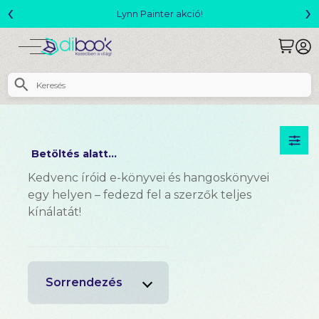
‹
›
Lynn Painter akció!
Betöltés alatt...
Kedvenc íróid e-könyvei és hangoskönyvei
egy helyen – fedezd fel a szerzők teljes
kínálatát!
Sorrendezés