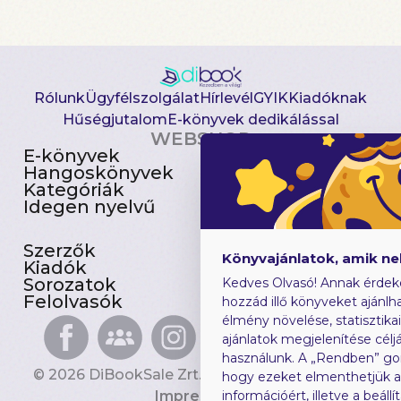
Rólunk
Ügyfélszolgálat
Hírlevél
GYIK
Kiadóknak
Hűségjutalom
E-könyvek dedikálással
WEBSHOP
E-könyvek
Csomagajánlatok
Hangoskönyvek
Akciósak
Kategóriák
Előjegyezhetők
Idegen nyelvű
Újdonságok
Szerzők
Gyerekkönyvek
Könyvajánlatok, amik n
Kiadók
Heti toplista
Sorozatok
Ajándékutalvány
Kedves Olvasó! Annak érdek
Felolvasók
Blog
hozzád illő könyveket ajánlha
élmény növelése, statisztika
ajánlatok megjelenítése céljá
használunk. A „Rendben” go
© 2026 DiBookSale Zrt. Minden jog fenntartva.
hogy ezeket elmenthetjük 
Impresszum
információért, illetve a beál