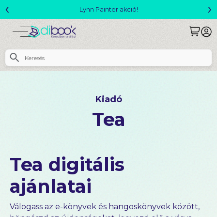
‹
›
Megjelent! L. J. Shen: Legvadabb álmaimban szeretle
Kiadó
Tea
Tea digitális
ajánlatai
Válogass az e-könyvek és hangoskönyvek között,