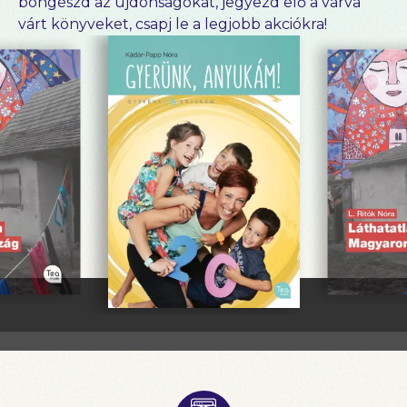
böngészd az újdonságokat, jegyezd elő a várva
várt könyveket, csapj le a legjobb akciókra!