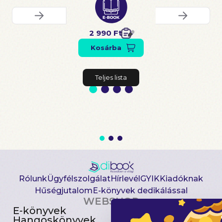
2 990 Ft
Kosárba
Teljes lista
Rólunk
Ügyfélszolgálat
Hírlevél
GYIK
Kiadóknak
Hűségjutalom
E-könyvek dedikálással
WEBSHOP
E-könyvek
Csomagajánlatok
Hangoskönyvek
Akciósak