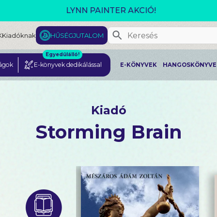
GJELENT! L. J. SHEN: LEGVADABB ÁLMAIMBAN SZER
K
Kiadóknak
HŰSÉGJUTALOM
Egyedülálló!
ágok
E-könyvek dedikálással
E-KÖNYVEK
HANGOSKÖNYVE
Kiadó
Storming Brain