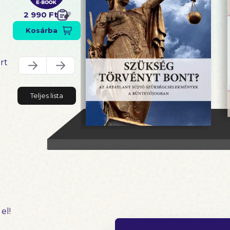
2 990 Ft
Kosárba
rt
Teljes lista
el!