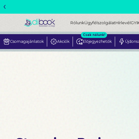
‹
ME
Rólunk
Ügyfélszolgálat
Hírlevél
GYI
Csak nálunk!
Csomagajánlatok
Akciók
Előjegyezhetők
Újdons