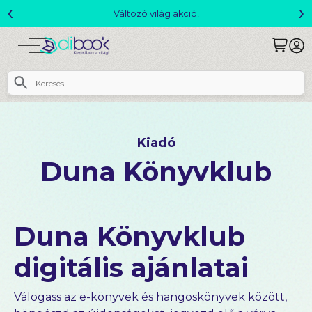
‹
›
Csomagajánlatok- Akár 25% kedvezménnyel!
Kiadó
Duna Könyvklub
Duna Könyvklub
digitális ajánlatai
Válogass az e-könyvek és hangoskönyvek között,