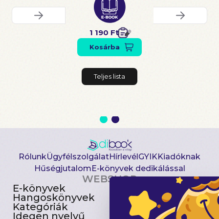
1 190 Ft
Kosárba
Teljes lista
Rólunk
Ügyfélszolgálat
Hírlevél
GYIK
Kiadóknak
Hűségjutalom
E-könyvek dedikálással
WEBSHOP
E-könyvek
Csomagajánlatok
Hangoskönyvek
Akciósak
Kategóriák
Előjegyezhetők
Idegen nyelvű
Újdonságok