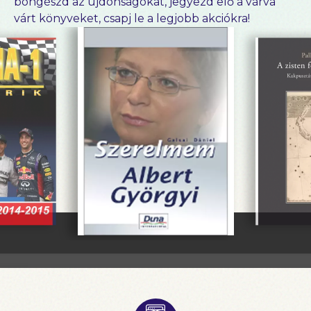
böngészd az újdonságokat, jegyezd elő a várva
várt könyveket, csapj le a legjobb akciókra!