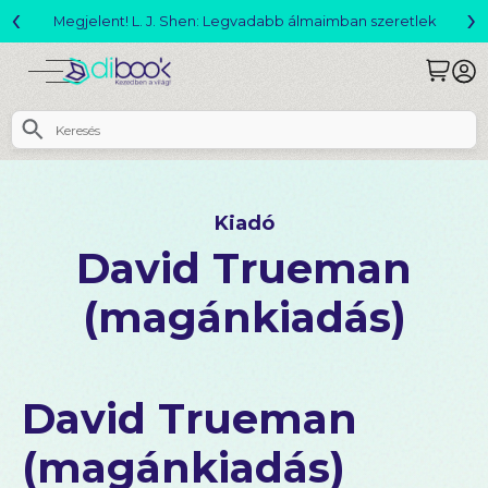
‹
›
Változó világ akció!
Kiadó
David Trueman
(magánkiadás)
David Trueman
(magánkiadás)