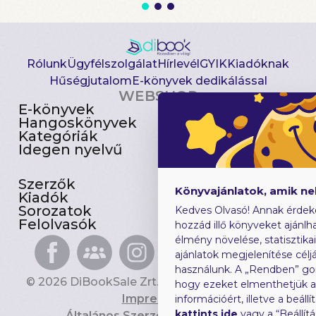
Rólunk
Ügyfélszolgálat
Hírlevél
GYIK
Kiadóknak
Hűségjutalom
E-könyvek dedikálással
WEBSHOP
E-könyvek
Csomagajánlatok
Hangoskönyvek
Akciósak
Kategóriák
Előjegyezhetők
Idegen nyelvű
Újdonságok
Szerzők
Gyerekkönyvek
Könyvajánlatok, amik n
Kiadók
Heti toplista
Sorozatok
Ajándékutalvány
Kedves Olvasó! Annak érdek
Felolvasók
Blog
hozzád illő könyveket ajánlha
élmény növelése, statisztika
ajánlatok megjelenítése céljá
használunk. A „Rendben” go
© 2026 DiBookSale Zrt. Minden jog fenntartva.
hogy ezeket elmenthetjük 
Impresszum
információért, illetve a beál
kattints ide
vagy a “Beállít
Általános Szerződési Feltételek