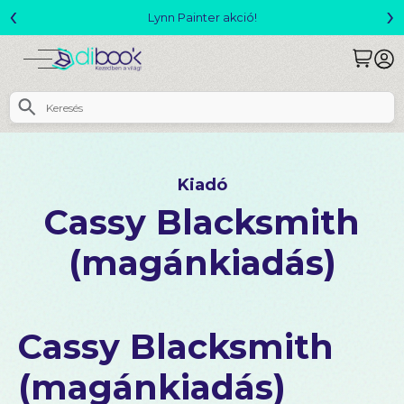
‹
›
Lynn Painter akció!
Kiadó
Cassy Blacksmith
(magánkiadás)
Cassy Blacksmith
(magánkiadás)