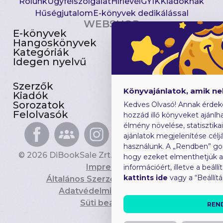
Rólunk
Ügyfélszolgálat
Hírlevél
GYIK
Kiadóknak
Hűségjutalom
E-könyvek dedikálással
WEBSHOP
E-könyvek
Csomagajánlatok
Hangoskönyvek
Akciósak
Kategóriák
Előjegyezhetők
Idegen nyelvű
Újdonságok
Szerzők
Gyerekkönyvek
Könyvajánlatok, amik n
Kiadók
Heti toplista
Sorozatok
Ajándékutalvány
Kedves Olvasó! Annak érdek
Felolvasók
Blog
hozzád illő könyveket ajánlha
élmény növelése, statisztika
ajánlatok megjelenítése céljá
használunk. A „Rendben” go
© 2026 DiBookSale Zrt. Minden jog fenntartva.
hogy ezeket elmenthetjük 
Impresszum
információért, illetve a beál
kattints ide
vagy a “Beállít
Általános Szerződési Feltételek
Adatvédelmi Tájékoztató
Süti beállítások
REN